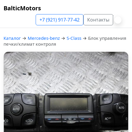
BalticMotors
+7 (921) 917-77-42
Контакты
Каталог
→
Mercedes-benz
→
S-Class
→
Блок управления
печки/климат контроля