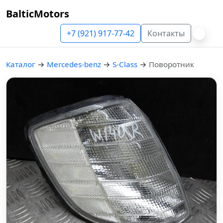
BalticMotors
+7 (921) 917-77-42
Контакты
Каталог
→
Mercedes-benz
→
S-Class
→
Поворотник