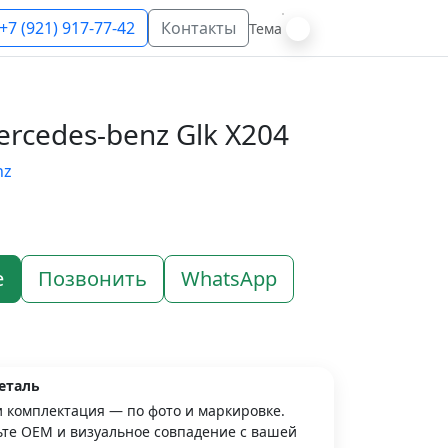
+7 (921) 917-77-42
Контакты
Тема
rcedes-benz Glk X204
nz
е
Позвонить
WhatsApp
еталь
и комплектация — по фото и маркировке.
те OEM и визуальное совпадение с вашей