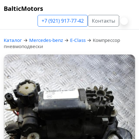
BalticMotors
+7 (921) 917-77-42
Контакты
Каталог
→
Mercedes-benz
→
E-Class
→
Компрессор
пневмоподвески