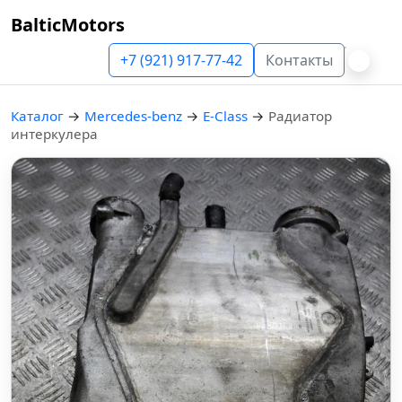
BalticMotors
+7 (921) 917-77-42
Контакты
Каталог
→
Mercedes-benz
→
E-Class
→
Радиатор
интеркулера