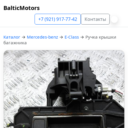
BalticMotors
+7 (921) 917-77-42
Контакты
Каталог
→
Mercedes-benz
→
E-Class
→
Ручка крышки
багажника