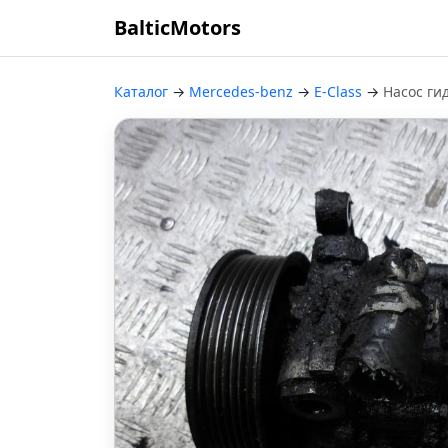
BalticMotors
Каталог
→
Mercedes-benz
→
E-Class
→
Насос ги