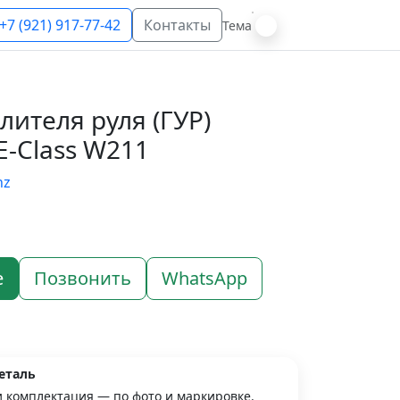
+7 (921) 917-77-42
Контакты
Тема
лителя руля (ГУР)
E-Class W211
nz
е
Позвонить
WhatsApp
еталь
и комплектация — по фото и маркировке.