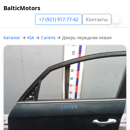
BalticMotors
+7 (921) 917-77-42
Контакты
Каталог
→
KIA
→
Carens
→
Дверь передняя левая