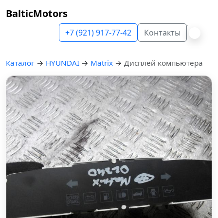
BalticMotors
+7 (921) 917-77-42
Контакты
Каталог
→
HYUNDAI
→
Matrix
→
Дисплей компьютера