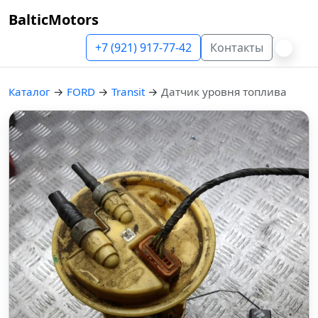
BalticMotors
+7 (921) 917-77-42
Контакты
Каталог
→
FORD
→
Transit
→
Датчик уровня топлива