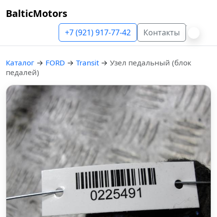
BalticMotors
+7 (921) 917-77-42
Контакты
Каталог
→
FORD
→
Transit
→
Узел педальный (блок
педалей)