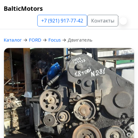
BalticMotors
+7 (921) 917-77-42
Контакты
Каталог
→
FORD
→
Focus
→
Двигатель