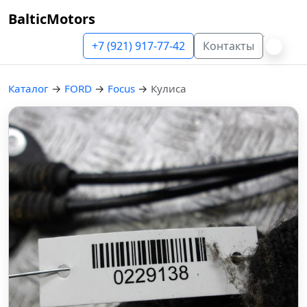
BalticMotors
+7 (921) 917-77-42
Контакты
Каталог
→
FORD
→
Focus
→
Кулиса