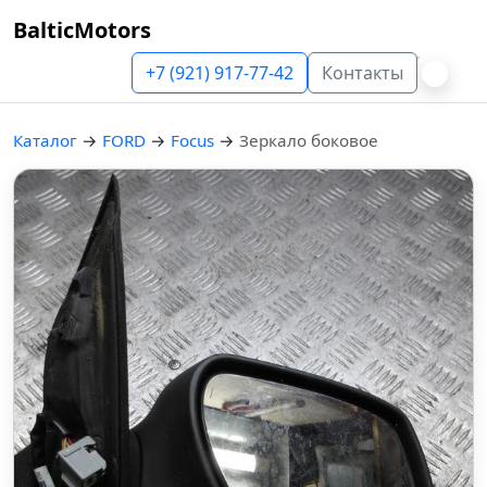
BalticMotors
+7 (921) 917-77-42
Контакты
Каталог
→
FORD
→
Focus
→
Зеркало боковое