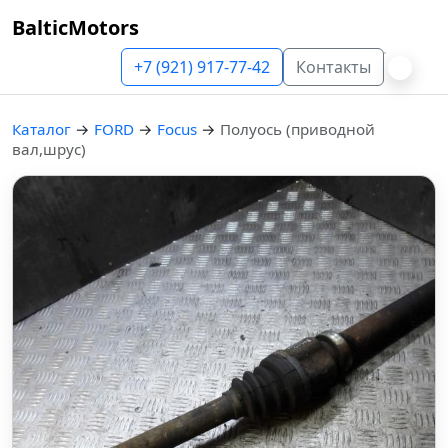
BalticMotors
+7 (921) 917-77-42
Контакты
Каталог
→
FORD
→
Focus
→
Полуось (приводной
вал,шрус)