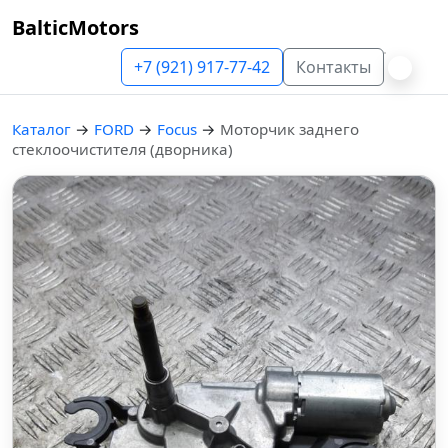
BalticMotors
+7 (921) 917-77-42
Контакты
Каталог
→
FORD
→
Focus
→
Моторчик заднего
стеклоочистителя (дворника)