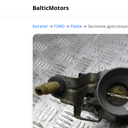
BalticMotors
Каталог
→
FORD
→
Fiesta
→
Заслонка дроссельн