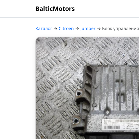
BalticMotors
Каталог
→
Citroen
→
Jumper
→
Блок управления