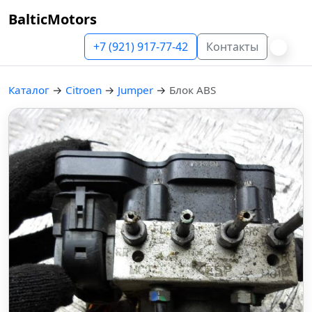
BalticMotors
+7 (921) 917-77-42
Контакты
Каталог
→
Citroen
→
Jumper
→
Блок ABS