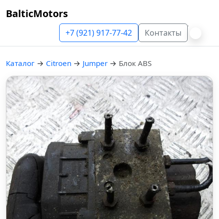
BalticMotors
+7 (921) 917-77-42
Контакты
Каталог
→
Citroen
→
Jumper
→
Блок ABS