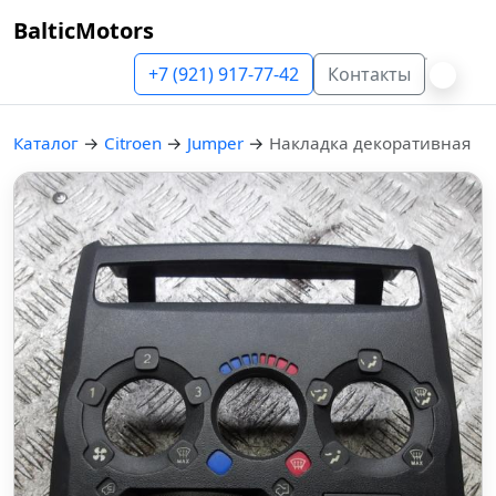
BalticMotors
+7 (921) 917-77-42
Контакты
Каталог
→
Citroen
→
Jumper
→
Накладка декоративная