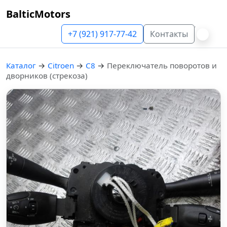
BalticMotors
+7 (921) 917-77-42
Контакты
Каталог
→
Citroen
→
C8
→
Переключатель поворотов и
дворников (стрекоза)