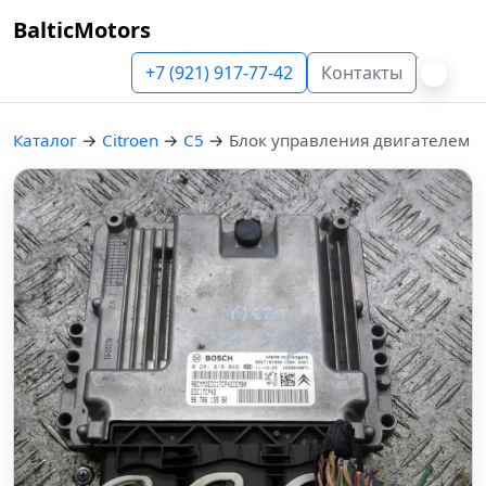
BalticMotors
+7 (921) 917-77-42
Контакты
Каталог
→
Citroen
→
C5
→
Блок управления двигателем