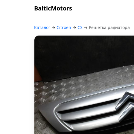
BalticMotors
Каталог
→
Citroen
→
C3
→
Решетка радиатора