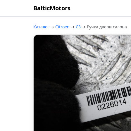
BalticMotors
Каталог
→
Citroen
→
C3
→
Ручка двери салона