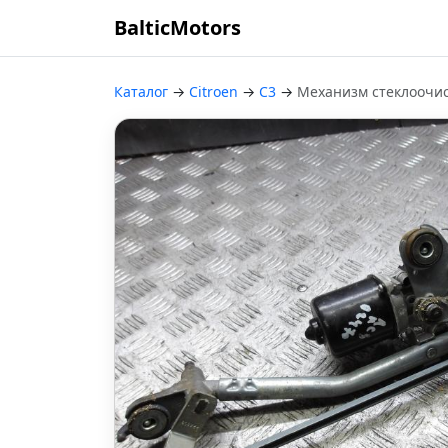
BalticMotors
Каталог
→
Citroen
→
C3
→
Механизм стеклоочис