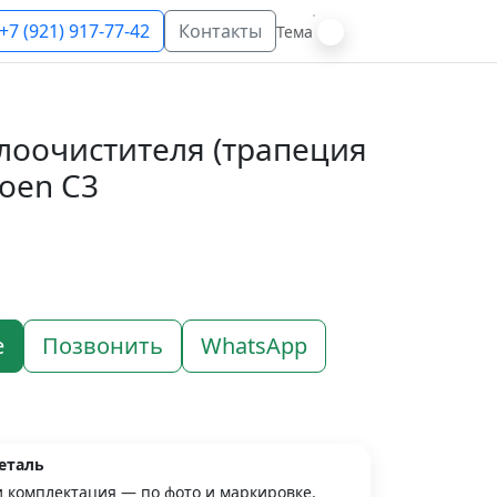
+7 (921) 917-77-42
Контакты
Тема
лоочистителя (трапеция
roen C3
е
Позвонить
WhatsApp
еталь
и комплектация — по фото и маркировке.