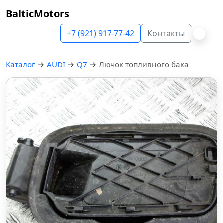
BalticMotors
+7 (921) 917-77-42
Контакты
Каталог
→
AUDI
→
Q7
→
Лючок топливного бака