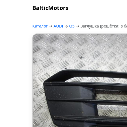
BalticMotors
Каталог
→
AUDI
→
Q5
→
Заглушка (решётка) в 