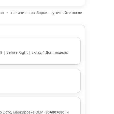
зан
·
наличие в разборке — уточняйте после
9 | Before,Right | склад 4 Доп. модель:
о фото, маркировке OEM (
80A807680
) и