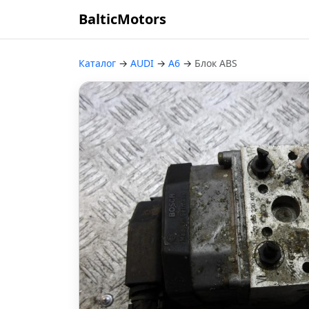
BalticMotors
Каталог
→
AUDI
→
A6
→
Блок ABS