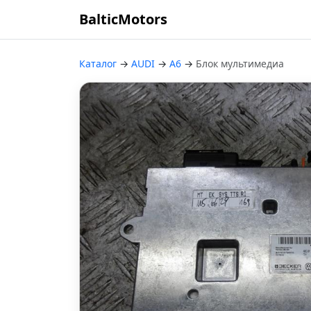
BalticMotors
Каталог
→
AUDI
→
A6
→
Блок мультимедиа