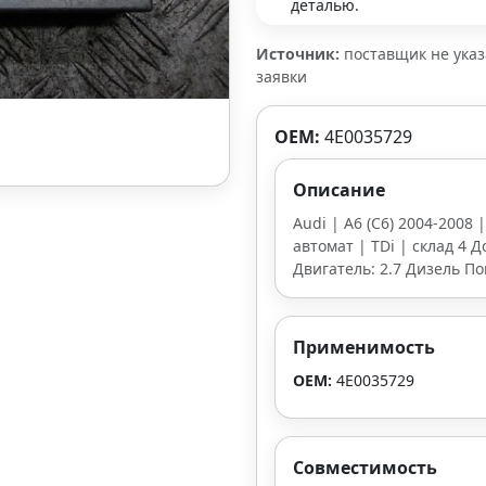
деталью.
Источник:
поставщик не ука
заявки
OEM:
4E0035729
Описание
Audi | A6 (С6) 2004-2008 
автомат | TDi | склад 4 Д
Двигатель: 2.7 Дизель П
Применимость
OEM:
4E0035729
Совместимость