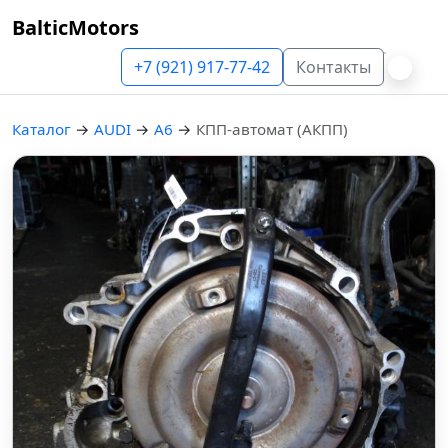
BalticMotors
+7 (921) 917-77-42
Контакты
Каталог
→
AUDI
→
A6
→
КПП-автомат (АКПП)