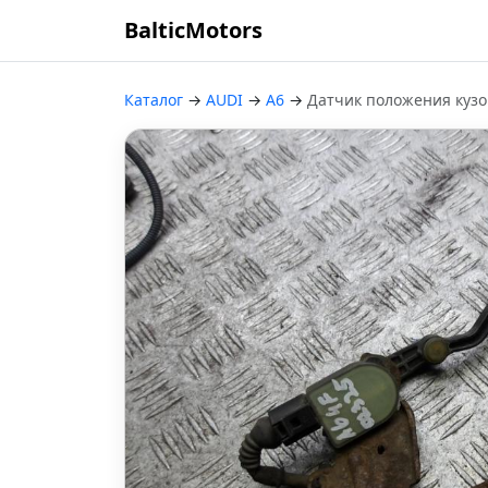
BalticMotors
Каталог
→
AUDI
→
A6
→
Датчик положения кузо