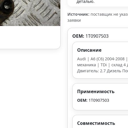
деталью.
Источник:
поставщик не ука
заявки
OEM:
1T0907503
Описание
Audi | A6 (С6) 2004-2008 
механика | TDi | склад 4 
Двигатель: 2.7 Дизель П
Применимость
OEM:
1T0907503
Совместимость