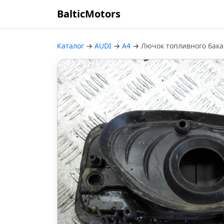
BalticMotors
Каталог
→
AUDI
→
A4
→
Лючок топливного бака