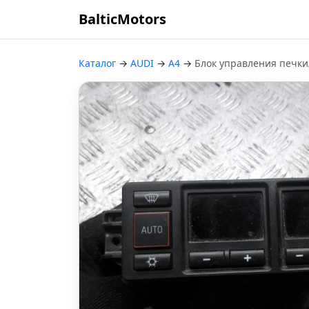
BalticMotors
Каталог
→
AUDI
→
A4
→
Блок управления печки