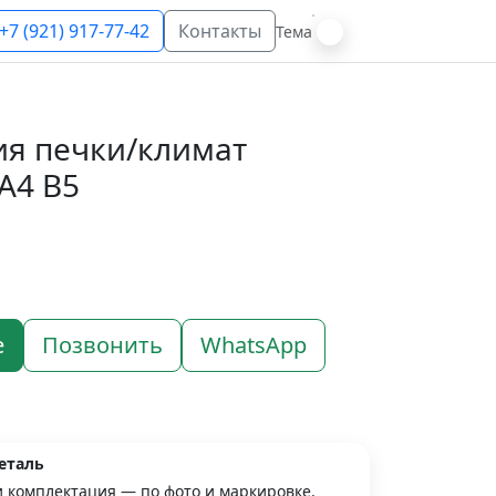
+7 (921) 917-77-42
Контакты
Тема
ия печки/климат
A4 B5
е
Позвонить
WhatsApp
еталь
и комплектация — по фото и маркировке.