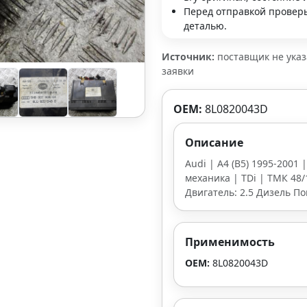
Перед отправкой проверь
деталью.
Источник:
поставщик не ука
заявки
OEM:
8L0820043D
Описание
Audi | A4 (B5) 1995-2001 
механика | TDi | ТМК 48/1
Двигатель: 2.5 Дизель П
Применимость
OEM:
8L0820043D