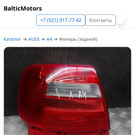
BalticMotors
+7 (921) 917-77-42
Контакты
Каталог
→
AUDI
→
A4
→
Фонарь (задний)