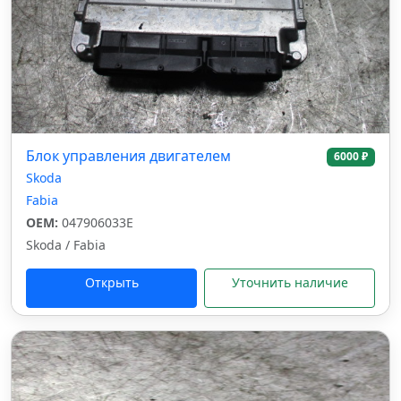
Блок управления двигателем
6000 ₽
Skoda
Fabia
OEM:
047906033E
Skoda / Fabia
Открыть
Уточнить наличие