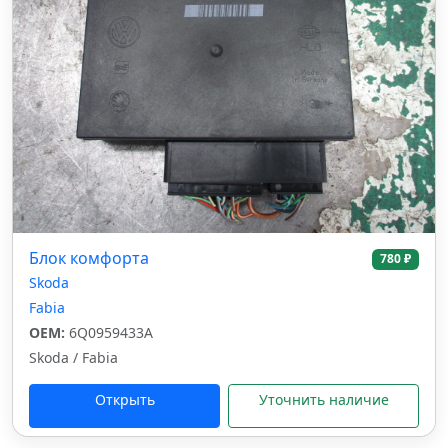
Блок комфорта
780 ₽
Skoda
Fabia
OEM:
6Q0959433A
Skoda / Fabia
Открыть
Уточнить наличие