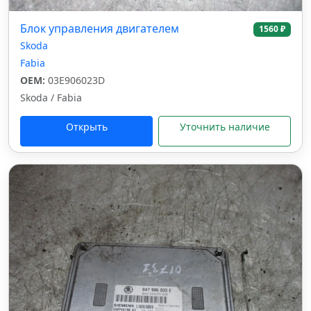
Блок управления двигателем
1560 ₽
Skoda
Fabia
OEM:
03E906023D
Skoda / Fabia
Открыть
Уточнить наличие