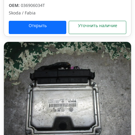
OEM:
036906034T
Skoda / Fabia
Открыть
Уточнить наличие