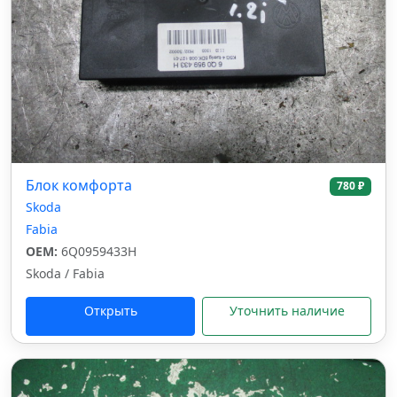
Блок комфорта
780 ₽
Skoda
Fabia
OEM:
6Q0959433H
Skoda / Fabia
Открыть
Уточнить наличие