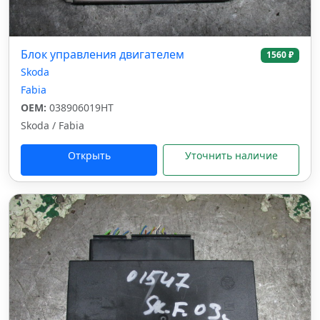
Блок управления двигателем
1560 ₽
Skoda
Fabia
OEM:
038906019HT
Skoda / Fabia
Открыть
Уточнить наличие