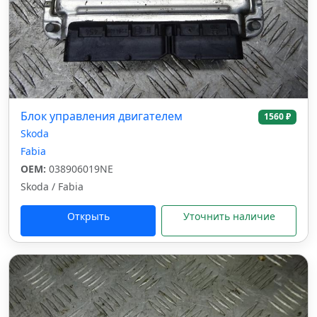
Блок управления двигателем
1560 ₽
Skoda
Fabia
OEM:
038906019NE
Skoda / Fabia
Открыть
Уточнить наличие