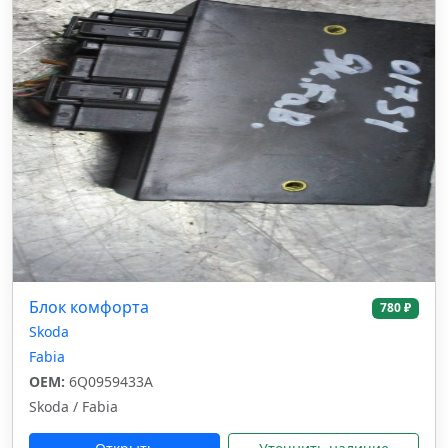
Блок комфорта
780 ₽
Skoda
Fabia
OEM:
6Q0959433A
Skoda / Fabia