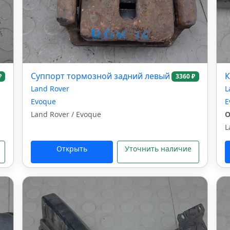
Суппорт тормозной задний левый
К
₽
3360 ₽
Land Rover
L
Evoque
E
Land Rover / Evoque
O
L
Открыть
Уточнить наличие