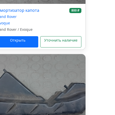
мортизатор капота
800 ₽
and Rover
voque
and Rover / Evoque
Открыть
Уточнить наличие