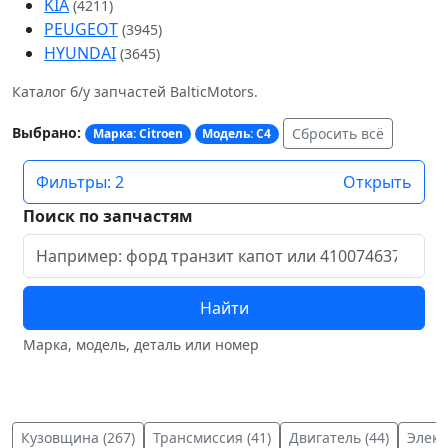
KIA
(4211)
PEUGEOT
(3945)
HYUNDAI
(3645)
Каталог б/у запчастей BalticMotors.
Выбрано:
Сбросить всё
Марка: Citroen
Модель: C4
Фильтры: 2
Открыть
Поиск по запчастям
Найти
Марка, модель, деталь или номер
Кузовщина (267)
Трансмиссия (41)
Двигатель (44)
Элект