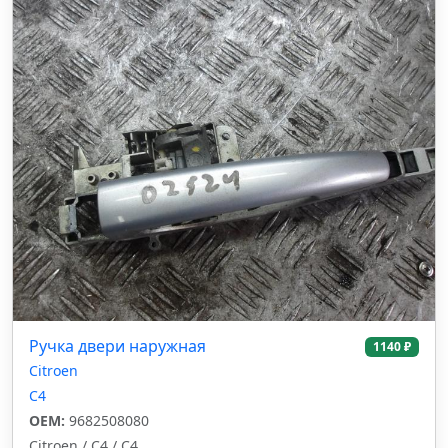
Ручка двери наружная
1140 ₽
Citroen
C4
OEM:
9682508080
Citroen / C4 / C4