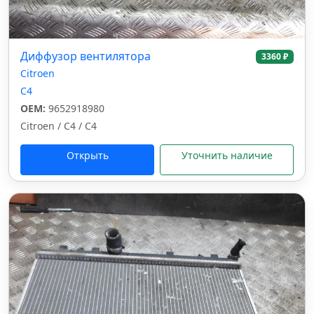
Диффузор вентилятора
3360 ₽
Citroen
C4
OEM:
9652918980
Citroen / C4 / C4
Открыть
Уточнить наличие