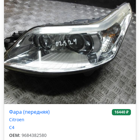
Фара (передняя)
16440 ₽
Citroen
C4
OEM:
9684382580