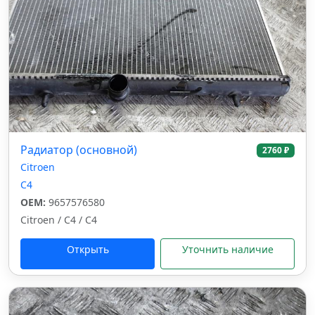
Радиатор (основной)
2760 ₽
Citroen
C4
OEM:
9657576580
Citroen / C4 / C4
Открыть
Уточнить наличие