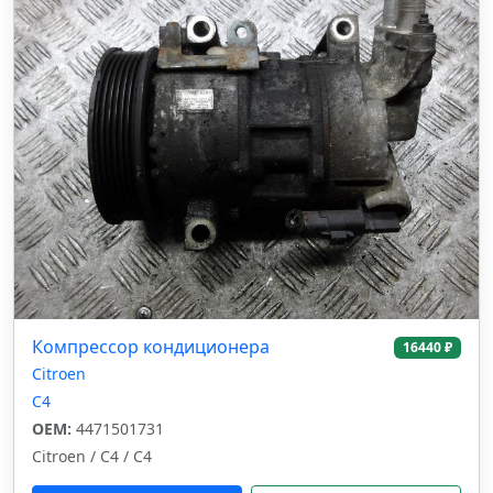
Компрессор кондиционера
16440 ₽
Citroen
C4
OEM:
4471501731
Citroen / C4 / C4