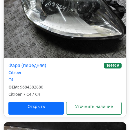
Фара (передняя)
16440 ₽
Citroen
C4
OEM:
9684382880
Citroen / C4 / C4
Открыть
Уточнить наличие