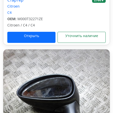
Стартер
2760 ₽
Citroen
C4
OEM:
M000T32271ZE
Citroen / C4 / C4
Открыть
Уточнить наличие